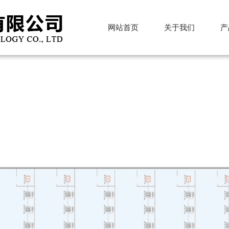
网站首页
关于我们
产